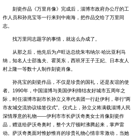
刻瓷作品《万里肖像》完成后，淄博市政府办公厅的工
作人员和孙兆宝等一行来到中南海，把作品交给了万里同
志。
找万里同志题字的事情，就这么办成了。
从那之后，他先后为卢旺达总统朱韦纳尔·哈比亚利马
纳，知名人士邵逸夫、霍英东，西班牙王子王妃、日本友人
村上隆一等数十人制作刻瓷肖像。
孙兆宝的刻瓷作品，不仅是珍贵的国礼，还是友谊的使
者。1990年，中国淄博与美国伊利缔结友好城市五周年之
际，时任淄博市副市长孙立义率代表团一行赴伊利，举行“两
市友城交流协议续签仪式”。仪式上，孙立义将满载淄博人民
深情厚意的礼物——伊利市市长萨沃奇奥女士肖像刻瓷作
品，赠送给萨沃奇奥时，整个大厅顿时沸腾起来，掌声雷
动。萨沃奇奥面对惟妙惟肖的珍贵礼物心情非常激动，当她