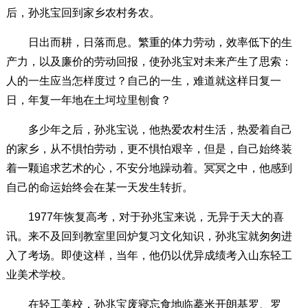
后，孙兆宝回到家乡农村务农。
日出而耕，日落而息。繁重的体力劳动，效率低下的生
产力，以及廉价的劳动回报，使孙兆宝对未来产生了思索：
人的一生应当怎样度过？自己的一生，难道就这样日复一
日，年复一年地在土坷垃里刨食？
多少年之后，孙兆宝说，他热爱农村生活，热爱着自己
的家乡，从不惧怕劳动，更不惧怕艰辛，但是，自己始终装
着一颗追求艺术的心，不安分地躁动着。冥冥之中，他感到
自己的命运始终会在某一天发生转折。
1977年恢复高考，对于孙兆宝来说，无异于天大的喜
讯。来不及回到教室里回炉复习文化知识，孙兆宝就匆匆进
入了考场。即使这样，当年，他仍以优异成绩考入山东轻工
业美术学校。
在轻工美校，孙兆宝废寝忘食地临摹米开朗基罗、罗