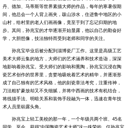
丹、德加、马蒂斯等世界素描大师的作品，每年的寒暑假期
间，他总会一个人背上画夹，跋山涉水，住进鲁中地区的小
山村，给村里的老人们画画像，竟至于到了忘记归期的地
步。其间，孙兆宝的才华逐渐开始显露，他以自己的勤奋好
学，大胆想像，技法独特而受到老师和同学的关注。
孙兆宝毕业后被分配到淄博瓷厂工作。这里是高级工艺
美术大师云集的地方，大师们的艺术涵养和技术造诣，深深
地影响着孙兆宝。受大师们的影响和熏陶，孙兆宝沉浸在陶
瓷艺术创作的世界里，贪婪地吸吮着艺术的精华，并逐渐形
成了自己独有的艺术风格，他的刻瓷章法考究，注重传神，
刀法粗犷豪放却又不失细腻，并将中西画的技术有机结合，
将线描手法、明暗关系和装饰手段融为一体，迅速在青年技
术人员里崭露头角。
孙兆宝上轻工美校的那一年，一个年级共两个班、45名
同学。至今，获得“中国陶瓷艺术大师”这一殊荣的，仅孙兆宝