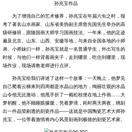
孙兆宝作品
为了增强自己的艺术修养，孙兆宝在年届六旬之时，报
考了著名山水画家、山东省美协副主席曾先国先生举办的高
级研修班，跟随国画大师学习国画技法。一年来，他的足迹
遍及北京、山东、山西、安徽等地，与来自全国各地的小师
弟、小师妹们一样，孙兆宝就是一名普通学生，外出写生的
时候，与他们一样背着画夹子，走到哪里，吃住到哪里，现
场作业，现场请教老师进行点评。
孙兆宝给我们讲述了这样一个故事：一天晚上，他梦见
自己爬着云梯来到四周都是水晶山的地方，绚丽壮观的水晶
山令他无比激动，他甩手折了一截松枝便在地上作画……大
梦初醒，他不顾睡眼朦胧，凭着梦境，耗时两天两夜，镌刻
出一件晶莹剔透的刻瓷作品——这就是中国陶瓷艺术大师孙
兆宝，一位带着激情将内心风景刻画到极致的刻瓷艺术家。