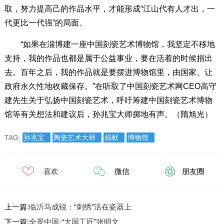
取，努力提高己的作品水平，才能形成“江山代有人才出，一
代更比一代强”的局面。
“如果在淄博建一座中国刻瓷艺术博物馆，我坚定不移地
支持，我的作品也都是属于公益事业，要在活着的时候捐出
去。百年之后，我的作品就是要摆进博物馆里，由国家、让
政府永久性地收藏保存。”在听取了中国刻瓷艺术网CEO高守
建先生关于弘扬中国刻瓷艺术，呼吁筹建中国刻瓷艺术博物
馆等有关想法和建议后，孙兆宝大师掷地有声。（隋旭光）
TAG:
孙兆宝
陶瓷艺术大师
捐献
博物馆
喜欢
微信
朋友圈
上一篇:
临沂马成锐：“刺绣”活在瓷器上
下一篇:
全景中国·“大国工匠”张明文